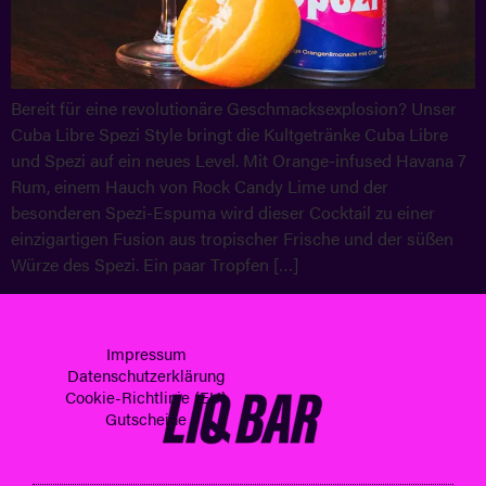
Bereit für eine revolutionäre Geschmacksexplosion? Unser
Cuba Libre Spezi Style bringt die Kultgetränke Cuba Libre
und Spezi auf ein neues Level. Mit Orange-infused Havana 7
Rum, einem Hauch von Rock Candy Lime und der
besonderen Spezi-Espuma wird dieser Cocktail zu einer
einzigartigen Fusion aus tropischer Frische und der süßen
Würze des Spezi. Ein paar Tropfen […]
Impressum
Datenschutzerklärung
Cookie-Richtlinie (EU)
Gutscheine