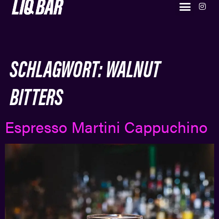
SIGNATURE DRINKS
BESUCHE UNS
DIE BAR & DAS TEAM
SCHLAGWORT:
WALNUT
BITTERS
Espresso Martini Cappuchino