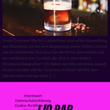
Unser Espresso Martini Cappuchino, eine wilde Abwandlung
des Klassikers, ist wie eine Begegnung zweier Welten. Einmal
wie ein belebender Espresso für die Sinne, dann wieder wie
ein verführerischer Cocktail, der dich in eine andere
Dimension katapultiert. Wir haben den Mix mit einem Hauch
Amaro veredelt und der Guinness Schaum verleiht dem
Ganzen eine cremige Note. […]
Impressum
Datenschutzerklärung
Cookie-Richtlinie (EU)